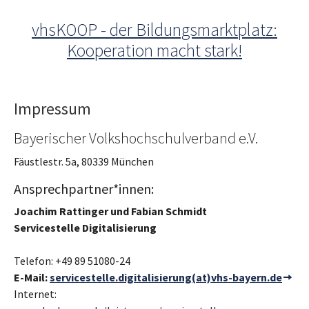
Skip to main navigation
Skip to main content
Skip to page footer
vhsKOOP - der Bildungsmarktplatz:
Kooperation macht stark!
Impressum
Bayerischer Volkshochschulverband e.V.
Fäustlestr. 5a, 80339 München
Ansprechpartner*innen:
Joachim Rattinger und Fabian Schmidt
Servicestelle Digitalisierung
Telefon: +49 89 51080-24
E-Mail:
servicestelle.digitalisierung(at)vhs-bayern.de
Internet: